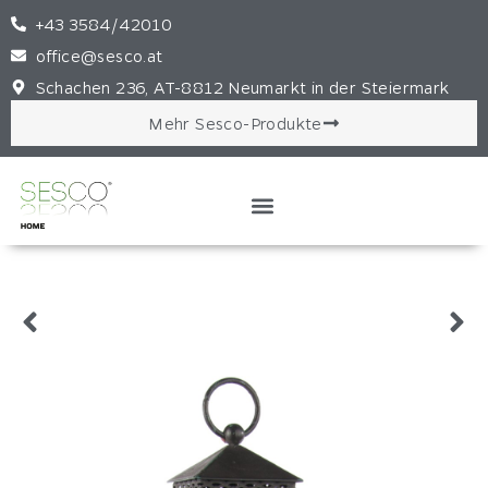
+43 3584/42010
office@sesco.at
Schachen 236, AT-8812 Neumarkt in der Steiermark
Mehr Sesco-Produkte